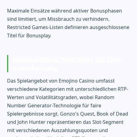
Maximale Einsätze während aktiver Bonusphasen
sind limitiert, um Missbrauch zu verhindern.
Restricted Games-Listen definieren ausgeschlossene
Titel für Bonusplay.
Spielportfolio: Von Slots bis Live-
Unterhaltung
Das Spielangebot von Emojino Casino umfasst
verschiedene Kategorien mit unterschiedlichen RTP-
Werten und Volatilitätsgraden, wobei Random
Number Generator-Technologie für faire
Spielergebnisse sorgt. Gonzo's Quest, Book of Dead
und John Hunter repräsentieren das Slot-Segment
mit verschiedenen Auszahlungsquoten und