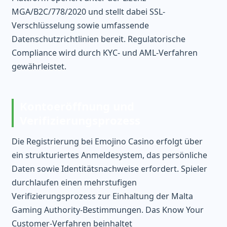
MGA/B2C/778/2020 und stellt dabei SSL-
Verschlüsselung sowie umfassende
Datenschutzrichtlinien bereit. Regulatorische
Compliance wird durch KYC- und AML-Verfahren
gewährleistet.
Kontoeröffnung und
Verifizierungsprozess
Die Registrierung bei Emojino Casino erfolgt über
ein strukturiertes Anmeldesystem, das persönliche
Daten sowie Identitätsnachweise erfordert. Spieler
durchlaufen einen mehrstufigen
Verifizierungsprozess zur Einhaltung der Malta
Gaming Authority-Bestimmungen. Das Know Your
Customer-Verfahren beinhaltet