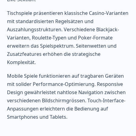
Tischspiele präsentieren klassische Casino-Varianten
mit standardisierten Regelsätzen und
Auszahlungsstrukturen. Verschiedene Blackjack-
Varianten, Roulette-Typen und Poker-Formate
erweitern das Spielspektrum. Seitenwetten und
Zusatzfeatures erhöhen die strategische
Komplexität.
Mobile Spiele funktionieren auf tragbaren Geräten
mit solider Performance-Optimierung. Responsive
Design gewährleistet nahtlose Navigation zwischen
verschiedenen Bildschirmgrössen. Touch-Interface-
Anpassungen erleichtern die Bedienung auf
Smartphones und Tablets.