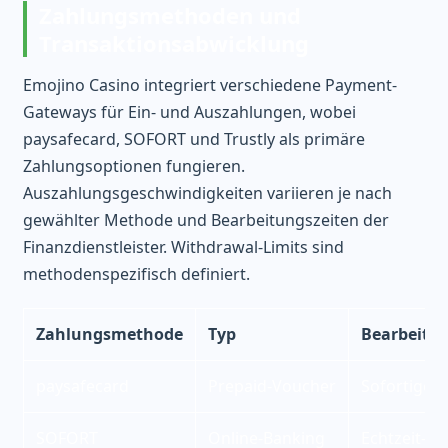
Zahlungsmethoden und
Transaktionsabwicklung
Emojino Casino integriert verschiedene Payment-
Gateways für Ein- und Auszahlungen, wobei
paysafecard, SOFORT und Trustly als primäre
Zahlungsoptionen fungieren.
Auszahlungsgeschwindigkeiten variieren je nach
gewählter Methode und Bearbeitungszeiten der
Finanzdienstleister. Withdrawal-Limits sind
methodenspezifisch definiert.
Zahlungsmethode
Typ
Bearbeitun
paysafecard
Prepaid-Voucher
Sofortige 
SOFORT
Online-Banking
Echtzeit-Tr