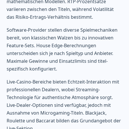
mathematischen Modellen. RTP-Prozentsätze
variieren zwischen den Titeln, während Volatilität
das Risiko-Ertrags-Verhältnis bestimmt.
Software-Provider stellen diverse Spielmechaniken
bereit, von klassischen Walzen bis zu innovativen
Feature-Sets. House Edge-Berechnungen
unterscheiden sich je nach Spieltyp und Anbieter.
Maximale Gewinne und Einsatzlimits sind titel-
spezifisch konfiguriert.
Live-Casino-Bereiche bieten Echtzeit-Interaktion mit
professionellen Dealern, wobei Streaming-
Technologie für authentische Atmosphäre sorgt.
Live-Dealer-Optionen sind verfügbar, jedoch mit
Ausnahme von Microgaming-Titeln. Blackjack,
Roulette und Baccarat bilden das Grundangebot der
Live-Sektion.