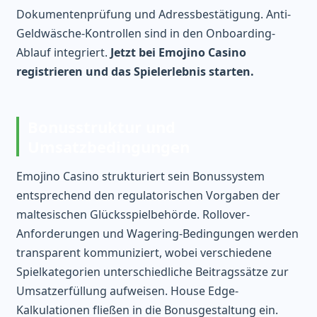
Dokumentenprüfung und Adressbestätigung. Anti-
Geldwäsche-Kontrollen sind in den Onboarding-
Ablauf integriert.
Jetzt bei Emojino Casino
registrieren und das Spielerlebnis starten.
Bonusstruktur und
Umsatzbedingungen
Emojino Casino strukturiert sein Bonussystem
entsprechend den regulatorischen Vorgaben der
maltesischen Glücksspielbehörde. Rollover-
Anforderungen und Wagering-Bedingungen werden
transparent kommuniziert, wobei verschiedene
Spielkategorien unterschiedliche Beitragssätze zur
Umsatzerfüllung aufweisen. House Edge-
Kalkulationen fließen in die Bonusgestaltung ein.