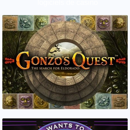
logiciels de casino