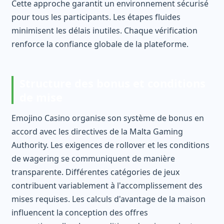
Cette approche garantit un environnement sécurisé
pour tous les participants. Les étapes fluides
minimisent les délais inutiles. Chaque vérification
renforce la confiance globale de la plateforme.
Structure des bonus et conditions
de mise
Emojino Casino organise son système de bonus en
accord avec les directives de la Malta Gaming
Authority. Les exigences de rollover et les conditions
de wagering se communiquent de manière
transparente. Différentes catégories de jeux
contribuent variablement à l'accomplissement des
mises requises. Les calculs d'avantage de la maison
influencent la conception des offres