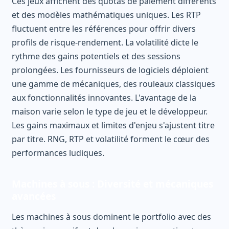
Ces jeux affichent des quotas de paiement différents
et des modèles mathématiques uniques. Les RTP
fluctuent entre les références pour offrir divers
profils de risque-rendement. La volatilité dicte le
rythme des gains potentiels et des sessions
prolongées. Les fournisseurs de logiciels déploient
une gamme de mécaniques, des rouleaux classiques
aux fonctionnalités innovantes. L'avantage de la
maison varie selon le type de jeu et le développeur.
Les gains maximaux et limites d'enjeu s'ajustent titre
par titre. RNG, RTP et volatilité forment le cœur des
performances ludiques.
Machines à sous : Diversité et mécaniques
avancées
Les machines à sous dominent le portfolio avec des