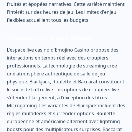
fruités et épopées narratives. Cette variété maintient
l'intérêt sur des heures de jeu. Les limites d'enjeu
flexibles accueillent tous les budgets.
Animation live et jeux de table
L'espace live casino d'Emojino Casino propose des
interactions en temps réel avec des croupiers
professionnels. La technologie de streaming crée
une atmosphère authentique de salle de jeu
physique. Blackjack, Roulette et Baccarat constituent
le socle de l'offre live. Les options de croupiers live
s'étendent largement, à l'exception des titres
Microgaming. Les variantes de Blackjack incluent des
règles multidecks et surrender options. Roulette
européenne et américaine alternent avec lightning
boosts pour des multiplicateurs surprises. Baccarat